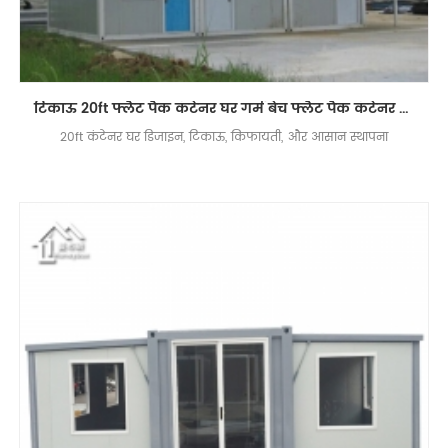
टिकाऊ 20ft फ्लैट पैक कंटेनर घर गर्म बेच फ्लैट पैक कंटेनर घर कीमत
20ft कंटेनर घर डिजाइन, टिकाऊ, किफायती, और आसान स्थापना