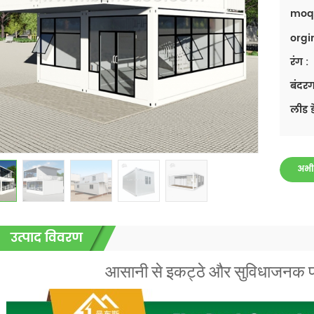
moq
orgi
रंग :
बंदरग
लीड ड
अभी
उत्पाद विवरण
आसानी से इकट्ठे और सुविधाजनक 