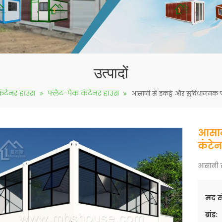
उत्पादों
कंटेनर हाउस
फ्लैट-पैक कंटेनर हाउस
आसानी से इकट्ठे और सुविधाजनक 
आसान
कंटे
आसानी स
मद सं
ब्रांड: