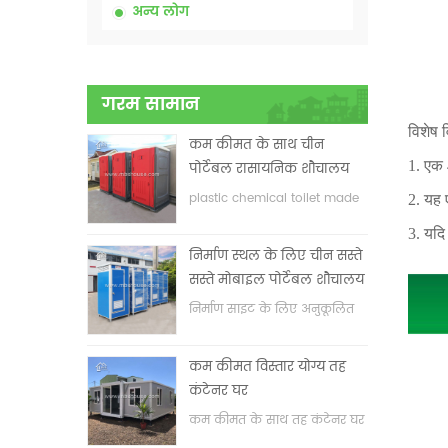
अन्य लोग
गरम सामान
विशेष 
कम कीमत के साथ चीन
1. एक 
पोर्टेबल रासायनिक शौचालय
plastic chemical toilet made
2. यह 
in China
3. यदि
निर्माण स्थल के लिए चीन सस्ते
सस्ते मोबाइल पोर्टेबल शौचालय
निर्माण साइट के लिए अनुकूलित
मोबाइल पोर्टेबल शौचालय
कम कीमत विस्तार योग्य तह
कंटेनर घर
कम कीमत के साथ तह कंटेनर घर
का विस्तार