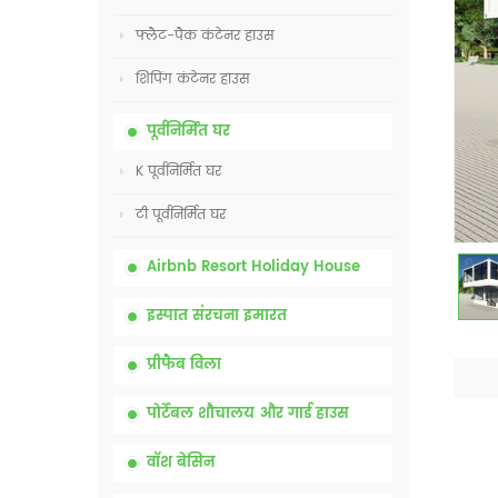
फ्लैट-पैक कंटेनर हाउस
शिपिंग कंटेनर हाउस
पूर्वनिर्मित घर
K पूर्वनिर्मित घर
टी पूर्वनिर्मित घर
Airbnb Resort Holiday House
इस्पात संरचना इमारत
प्रीफैब विला
पोर्टेबल शौचालय और गार्ड हाउस
वॉश बेसिन