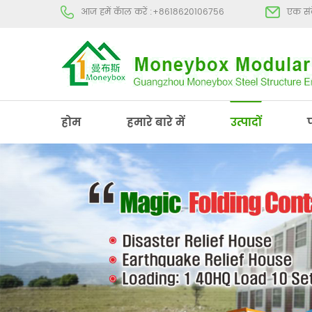
आज हमें कॅाल करें :
+8618620106756
एक संद
होम
हमारे बारे में
उत्पादों