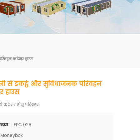
mbshou
se.com
परिवहन कंटेनर हाउस
ी से इकट्ठे और सुविधाजनक परिवहन
नर हाउस
े कंटेनर होसु परिवहन
FPC 026
ख्या :
Moneybox