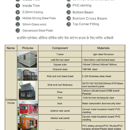
हाउसिंग प्रोजेक्ट ऑफिस प्रीफैब फ्लैट पैक कंटेनर हाउस के लिए त्वरित असेंबली