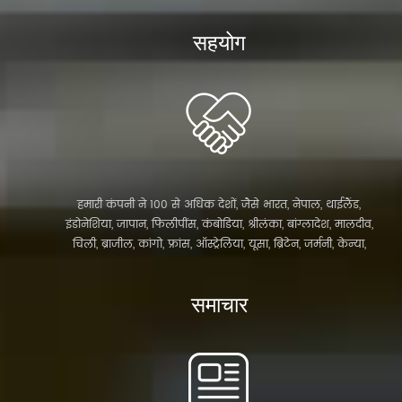
कंटेनर हाउस, फ्लैट पैक कंटेनर घर, विस्तार योग्य कंटेनर घर, पोर्टा
केबिन, शिपिंग कंटेनर घर, कंटेनर कॉफी शॉप, इस्पात संरचना इमारतों
सहयोग
और इस्पात संरचना गोदाम, इस्पात संरचना कार्यशाला, आदि।...
हमारी कंपनी ने 100 से अधिक देशों, जैसे भारत, नेपाल, थाईलैंड,
इंडोनेशिया, जापान, फिलीपींस, कंबोडिया, श्रीलंका, बांग्लादेश, मालदीव,
चिली, ब्राजील, कांगो, फ्रांस, ऑस्ट्रेलिया, यूसा, ब्रिटेन, जर्मनी, केन्या,
बुर्किना फासो, दक्षिण अफ्रीका, दुबई, कतार, सऊदी अरबिया, घाना,
नाइजीरिया, अंगोला, नामीबिया, आदि। हम दुनिया भर से वैश्विक एजेंटों
समाचार
की तलाश कर रहे हैं हम यह सुनिश्चित कर रहे हैं कि पैसे के साथ हाथ
में हाथ, और हम दोनों जीवन को और अधिक सुंदर बना सकते हैं अगर
आप के लिए देख रहे हैं पूर्वनिर्मित घरों, प्...