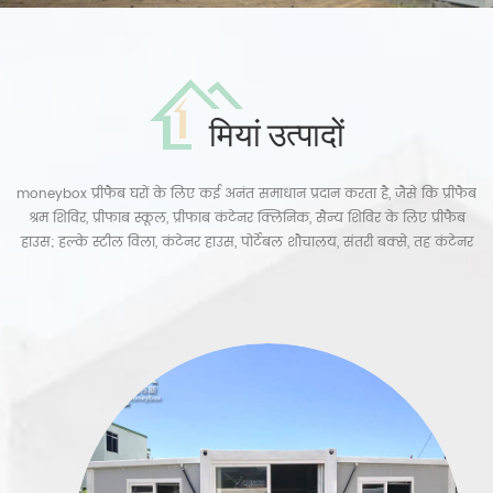
मियां उत्पादों
moneybox प्रीफैब घरों के लिए कई अनंत समाधान प्रदान करता है, जैसे कि प्रीफैब
श्रम शिविर, प्रीफाब स्कूल, प्रीफाब कंटेनर क्लिनिक, सैन्य शिविर के लिए प्रीफैब
हाउस; हल्के स्टील विला, कंटेनर हाउस, पोर्टेबल शौचालय, संतरी बक्से, तह कंटेनर
हाउस, फ्लैट पैक कंटेनर घर, विस्तार योग्य कंटेनर घर, पोर्टा केबिन, शिपिंग कंटेनर
घर, कंटेनर कॉफी शॉप, इस्पात संरचना इमारतों और इस्पात संरचना गोदाम, इस्पात
संरचना कार्यशाला, आदि।...