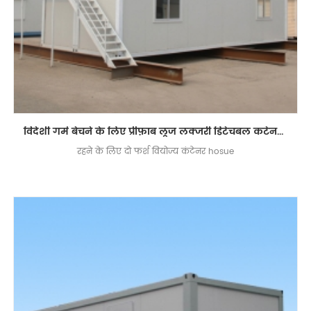
विदेशी गर्म बेचने के लिए प्रीफ़ाब लूज लक्जरी डिटेचबल कंटेनर घरों
रहने के लिए दो फर्श वियोज्य कंटेनर hosue