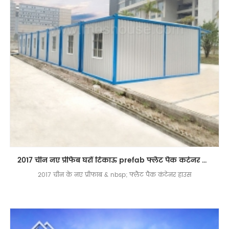
2017 चीन नए प्रीफैब घरों टिकाऊ prefab फ्लैट पैक कंटेनर घर डिजाइन
2017 चीन के नए प्रीफाब & nbsp; फ्लैट पैक कंटेनर हाउस