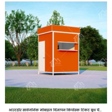
आउटडोर सार्वजनिक मोबाइल विज्ञापन कियोस्क टिकट बूथ चेंज रूम