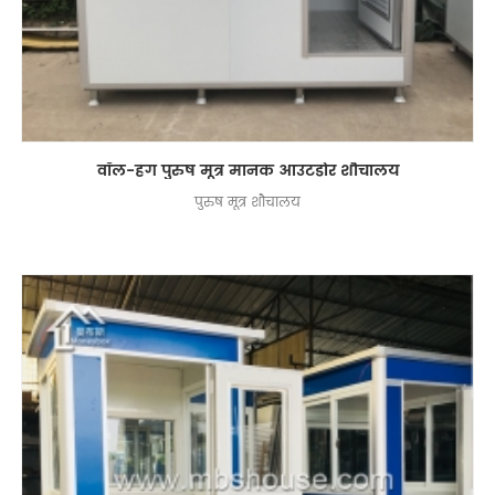
वॉल-हंग पुरुष मूत्र मानक आउटडोर शौचालय
पुरुष मूत्र शौचालय