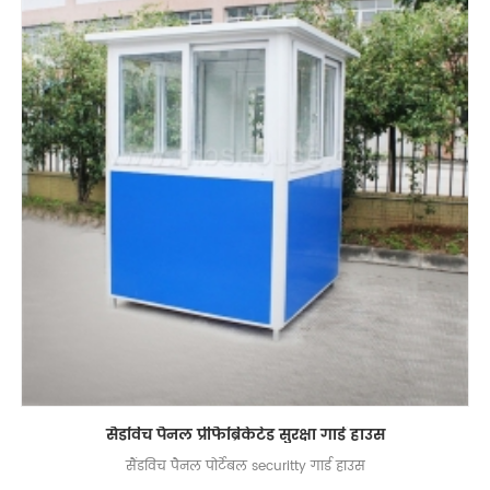
सैंडविच पैनल प्रीफैब्रिकेटेड सुरक्षा गार्ड हाउस
सैंडविच पैनल पोर्टेबल securitty गार्ड हाउस