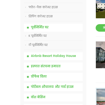
फ्लैट-पैक कंटेनर हाउस
शिपिंग कंटेनर हाउस
पूर्वनिर्मित घर
औ
K पूर्वनिर्मित घर
टी पूर्वनिर्मित घर
Airbnb Resort Holiday House
इस्पात संरचना इमारत
प्रीफैब विला
पोर्टेबल शौचालय और गार्ड हाउस
वॉश बेसिन