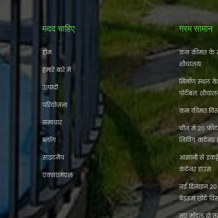
मदद चाहिए
गरम सामान
होम
कम कीमत के स
शौचालय
हमारे बारे में
निर्माण स्थल क
उत्पादों
पोर्टेबल शौचा
परियोजना
कम कीमत विस्त
समाचार
चीन में 20 फीट 
ब्लॉग
लिविंग कंटेनर
साइटमैप
आसानी से इकट
कंटेनर हाउस
एक्सएमएल
नई डिजाइन 20 फ
बेडरूम छोटे विस
नए मॉडल दो तर