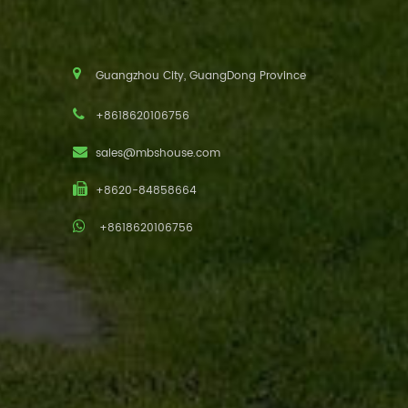
Guangzhou City, GuangDong Province
+8618620106756
sales@mbshouse.com
+8620-84858664
+8618620106756