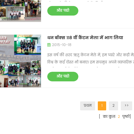
शौचालयों की पेशकश करते हैं। निर्माण स्थल, इस्पात संरचन
और पढो
हम अपने ग्राहकों के लिए शानदार उत्पाद बनाने पर जोर देत
कंटेनर हाउस, पोर्टेबल शौचालय के वैश्विक एजेंट की तलाश म
करें।
धन बॉक्स 118 वीं कैंटन मेला में भाग लिया
2015-10-18
इस वर्ष की शरद ऋतु केंटन मेले में, हम प्यारे और कड़
विश्व के कई दोस्त भी बनाए। हम सचमुच अपने व्यापारिक सा
सभी धनपंथी के प्रीफ़ैब हाउस, कंटेनर हाउस, स्टील स्ट्र
और पढो
और प्यार के साथ बेहतर रह सकते हैं। मनीबॉक्स - प्रीफ़ैब हा
प्रथम
1
2
>>
[ का कुल
2
पृष्ठों]