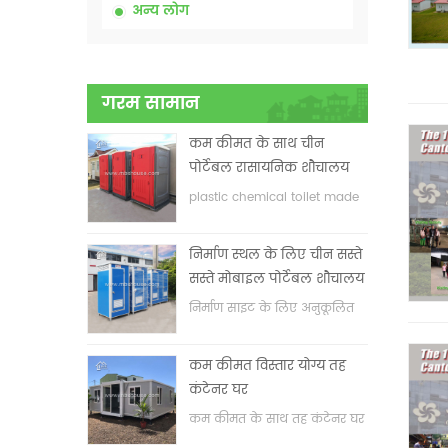
अन्य लोग
गरम सामान
कम कीमत के साथ चीन
पोर्टेबल रासायनिक शौचालय
plastic chemical toilet made
in China
निर्माण स्थल के लिए चीन सस्ते
सस्ते मोबाइल पोर्टेबल शौचालय
निर्माण साइट के लिए अनुकूलित
मोबाइल पोर्टेबल शौचालय
कम कीमत विस्तार योग्य तह
कंटेनर घर
कम कीमत के साथ तह कंटेनर घर
का विस्तार