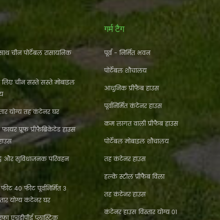
गर्म टैग
ाथ चीन पोर्टेबल रासायनिक
पूर्व - निर्मित भवन
पोर्टेबल शौचालय
े लिए चीन सस्ते सस्ते मोबाइल
आधुनिक प्रीफैब हाउस
लय
पूर्वनिर्मित कंटेनर हाउस
ार योग्य तह कंटेनर घर
कम लागत वाली प्रीफैब हाउस
फायर प्रूफ प्रीफैब्रिकेटेड हाउस
 हाउस
पोर्टेबल मोबाइल शौचालय
्ठे और सुविधाजनक परिवहन
तह कंटेनर हाउस
हल्के स्टील प्रीफैब विला
ीट 40 फीट पूर्वनिर्मित 3
तह कंटेनर हाउस
्तार योग्य कंटेनर घर
कंटेनर हाउस विस्तार योग्य 01
फा एचडीपीई प्लास्टिक