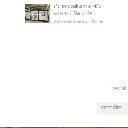
वॉश बेसिन & nbsp;
तीन शयनकक्षों वाला 40 फीट
का लक्जरी विस्तार योग्य
कंटेनर हाउस
तीन शयनकक्षों वाला 40 फीट का
लक्जरी विस्तार योग्य कंटेनर हाउस
कृपया पढ़े