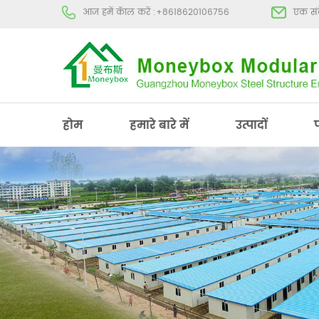
आज हमें कॅाल करें :
+8618620106756
एक संद
होम
हमारे बारे में
उत्पादों