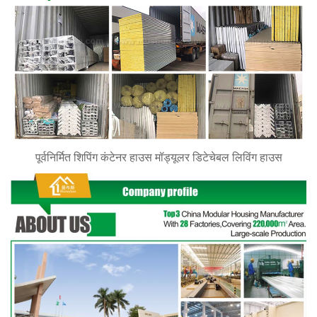
पूर्वनिर्मित शिपिंग कंटेनर हाउस मॉड्यूलर डिटेचेबल लिविंग हाउस