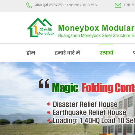
आज हमें कॅाल करें :
+8618620106756
एक संद
होम
हमारे बारे में
उत्पादों