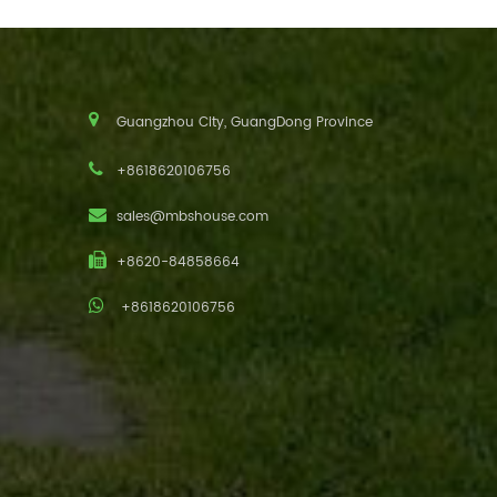
Guangzhou City, GuangDong Province
+8618620106756
sales@mbshouse.com
+8620-84858664
+8618620106756