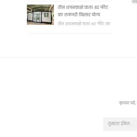
आस
वॉश बेसिन & nbsp;
तीन शयनकक्षों वाला 40 फीट
का लक्जरी विस्तार योग्य
कंटेनर हाउस
तीन शयनकक्षों वाला 40 फीट का
लक्जरी विस्तार योग्य कंटेनर हाउस
कृपया पढ़े