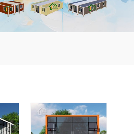
mbshou
se.com