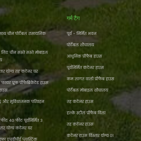
गर्म टैग
ाथ चीन पोर्टेबल रासायनिक
पूर्व - निर्मित भवन
पोर्टेबल शौचालय
े लिए चीन सस्ते सस्ते मोबाइल
आधुनिक प्रीफैब हाउस
लय
पूर्वनिर्मित कंटेनर हाउस
ार योग्य तह कंटेनर घर
कम लागत वाली प्रीफैब हाउस
फायर प्रूफ प्रीफैब्रिकेटेड हाउस
 हाउस
पोर्टेबल मोबाइल शौचालय
्ठे और सुविधाजनक परिवहन
तह कंटेनर हाउस
हल्के स्टील प्रीफैब विला
ीट 40 फीट पूर्वनिर्मित 3
तह कंटेनर हाउस
्तार योग्य कंटेनर घर
कंटेनर हाउस विस्तार योग्य 01
फा एचडीपीई प्लास्टिक