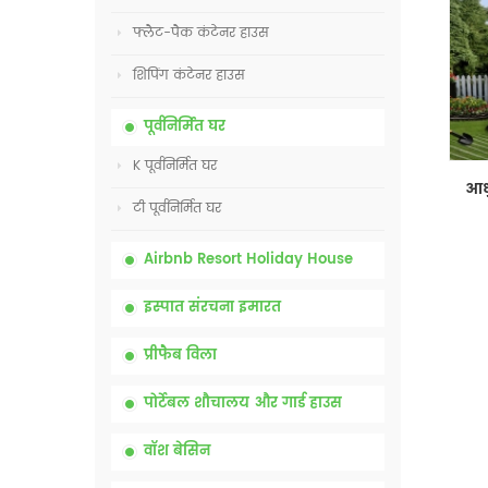
फ्लैट-पैक कंटेनर हाउस
शिपिंग कंटेनर हाउस
पूर्वनिर्मित घर
K पूर्वनिर्मित घर
टी पूर्वनिर्मित घर
Airbnb Resort Holiday House
इस्पात संरचना इमारत
प्रीफैब विला
पोर्टेबल शौचालय और गार्ड हाउस
वॉश बेसिन