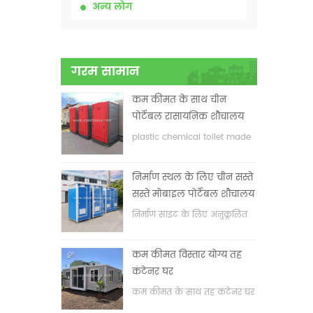
अन्य लोग
गरम सामान
कम कीमत के साथ चीन
पोर्टेबल रासायनिक शौचालय
plastic chemical toilet made
in China
निर्माण स्थल के लिए चीन सस्ते
सस्ते मोबाइल पोर्टेबल शौचालय
निर्माण साइट के लिए अनुकूलित
मोबाइल पोर्टेबल शौचालय
कम कीमत विस्तार योग्य तह
कंटेनर घर
कम कीमत के साथ तह कंटेनर घर
का विस्तार