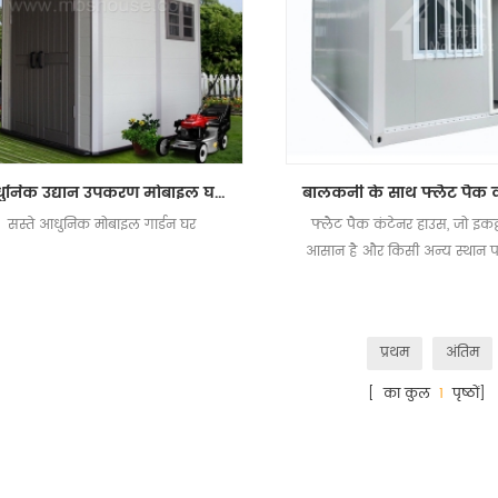
आधुनिक उद्यान उपकरण मोबाइल घरों सस्ती कीमत घर
सस्ते आधुनिक मोबाइल गार्डन घर
फ्लैट पैक कंटेनर हाउस, जो इकट
आसान है और किसी अन्य स्थान
परिवहन हो सकता है।
प्रथम
अंतिम
[ का कुल
1
पृष्ठों]