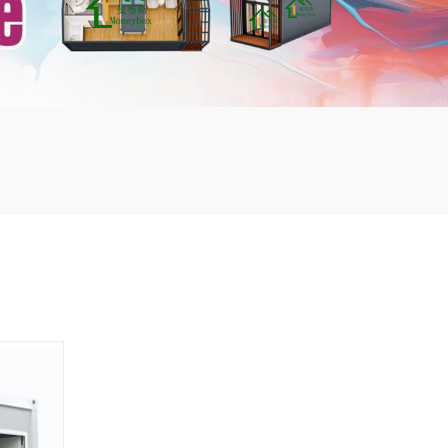
mbshou
se.com