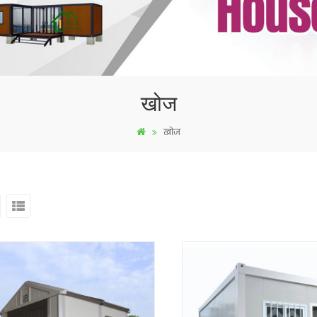
खोज
खोज