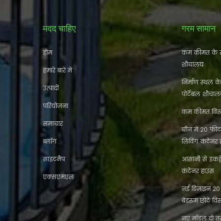
मदद चाहिए
गरम सामान
होम
कम कीमत के स
शौचालय
हमारे बारे में
निर्माण स्थल क
उत्पादों
पोर्टेबल शौचा
परियोजना
कम कीमत विस्त
समाचार
चीन में 20 फीट 
ब्लॉग
लिविंग कंटेनर
साइटमैप
आसानी से इकट
कंटेनर हाउस
एक्सएमएल
नई डिजाइन 20 फ
बेडरूम छोटे विस
नए मॉडल दो तर