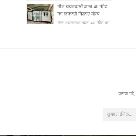
वॉश बेसिन & nbsp;
तीन शयनकक्षों वाला 40 फीट
का लक्जरी विस्तार योग्य
कंटेनर हाउस
तीन शयनकक्षों वाला 40 फीट का
लक्जरी विस्तार योग्य कंटेनर हाउस
कृपया पढ़े