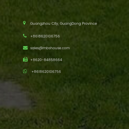
Guangzhou City, GuangDong Province
+8618620106756
sales@mbshouse.com
+8620-84858664
+8618620106756