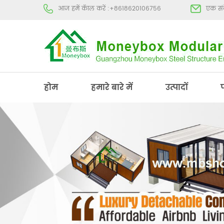
आज हमें कॅाल करें :
+8618620106756
एक संद
होम
हमारे बारे में
उत्पादों