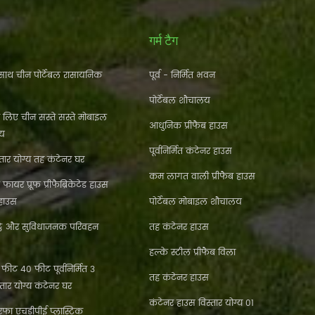
गर्म टैग
ाथ चीन पोर्टेबल रासायनिक
पूर्व - निर्मित भवन
पोर्टेबल शौचालय
े लिए चीन सस्ते सस्ते मोबाइल
आधुनिक प्रीफैब हाउस
लय
पूर्वनिर्मित कंटेनर हाउस
ार योग्य तह कंटेनर घर
कम लागत वाली प्रीफैब हाउस
फायर प्रूफ प्रीफैब्रिकेटेड हाउस
 हाउस
पोर्टेबल मोबाइल शौचालय
्ठे और सुविधाजनक परिवहन
तह कंटेनर हाउस
हल्के स्टील प्रीफैब विला
ीट 40 फीट पूर्वनिर्मित 3
तह कंटेनर हाउस
्तार योग्य कंटेनर घर
कंटेनर हाउस विस्तार योग्य 01
फा एचडीपीई प्लास्टिक