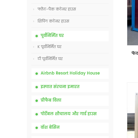
फ्लैट-पैक कंटेनर हाउस
शिपिंग कंटेनर हाउस
पूर्वनिर्मित घर
K पूर्वनिर्मित घर
टी पूर्वनिर्मित घर
Airbnb Resort Holiday House
इस्पात संरचना इमारत
प्रीफैब विला
पोर्टेबल शौचालय और गार्ड हाउस
वॉश बेसिन