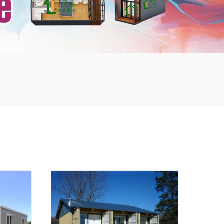
mbshou
se.com