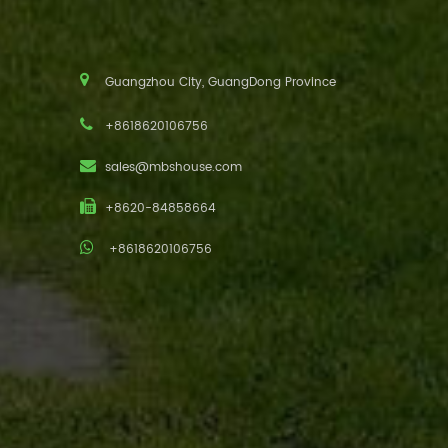
Guangzhou City, GuangDong Province
+8618620106756
sales@mbshouse.com
+8620-84858664
+8618620106756