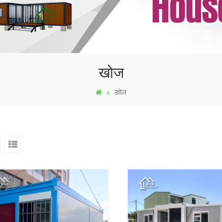
खोज
खोज