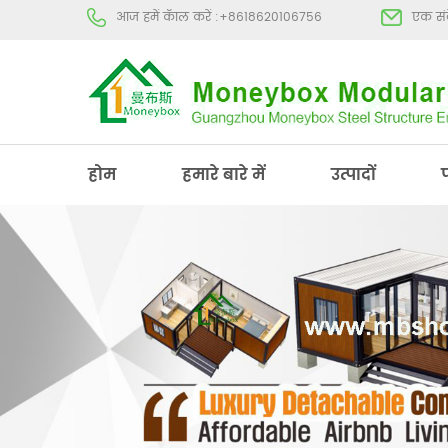
आज हमें कॅाल करें :
+8618620106756
एक संद
होम
हमारे बारे में
उत्पादों