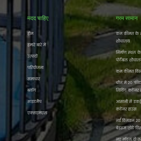
मदद चाहिए
गरम सामान
होम
कम कीमत के स
शौचालय
हमारे बारे में
निर्माण स्थल क
उत्पादों
पोर्टेबल शौचा
परियोजना
कम कीमत विस्त
समाचार
चीन में 20 फीट 
ब्लॉग
लिविंग कंटेनर
साइटमैप
आसानी से इकट
कंटेनर हाउस
एक्सएमएल
नई डिजाइन 20 फ
बेडरूम छोटे विस
नए मॉडल दो तर