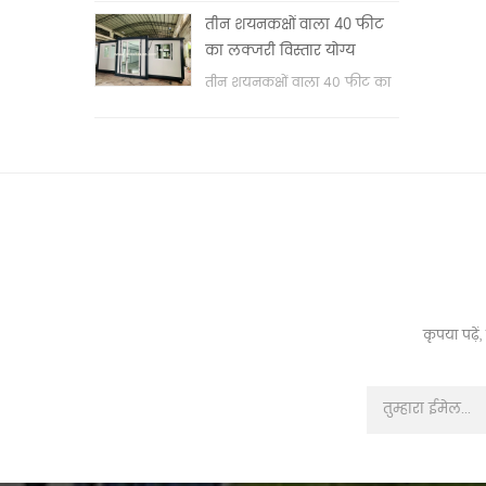
वॉश बेसिन & nbsp;
तीन शयनकक्षों वाला 40 फीट
का लक्जरी विस्तार योग्य
कंटेनर हाउस
तीन शयनकक्षों वाला 40 फीट का
लक्जरी विस्तार योग्य कंटेनर हाउस
कृपया पढ़े