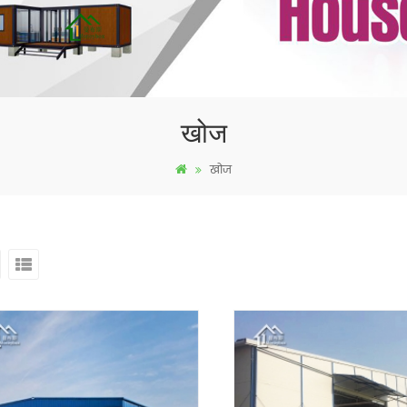
खोज
खोज