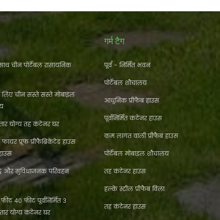
गर्म टैग
ाथ चीन पोर्टेबल रासायनिक
पूर्व - निर्मित भवन
पोर्टेबल शौचालय
े लिए चीन सस्ते सस्ते मोबाइल
आधुनिक प्रीफैब हाउस
लय
पूर्वनिर्मित कंटेनर हाउस
ार योग्य तह कंटेनर घर
कम लागत वाली प्रीफैब हाउस
फायर प्रूफ प्रीफैब्रिकेटेड हाउस
 हाउस
पोर्टेबल मोबाइल शौचालय
्ठे और सुविधाजनक परिवहन
तह कंटेनर हाउस
हल्के स्टील प्रीफैब विला
ीट 40 फीट पूर्वनिर्मित 3
तह कंटेनर हाउस
्तार योग्य कंटेनर घर