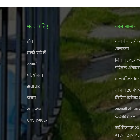
मदद चाहिए
गरम सामान
होम
कम कीमत के स
शौचालय
हमारे बारे में
निर्माण स्थल क
उत्पादों
पोर्टेबल शौचा
परियोजना
कम कीमत विस्त
समाचार
चीन में 20 फीट 
ब्लॉग
लिविंग कंटेनर
साइटमैप
आसानी से इकट
कंटेनर हाउस
एक्सएमएल
नई डिजाइन 20 फ
बेडरूम छोटे विस