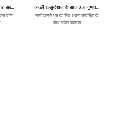
पेशेवर डिजाइन कारखाना इस्पात संरचना फैब्रिक इमारत prefabricated
अच्छी इन्सुलेशन के साथ उच्च गुणवत्ता वाला प्रीफ़ैब्रिकेटेड स्टील स्ट्रक्चर बिल्डिंग
्ता वाले
गर्मी इन्सुलेशन के लिए अच्छा प्रीफोर्मेंस के
ण
साथ स्टील संरचना