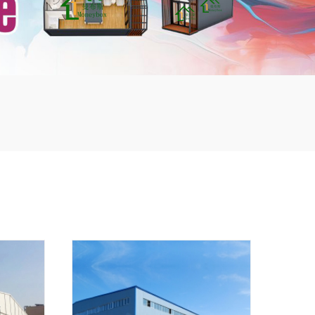
mbshou
se.com