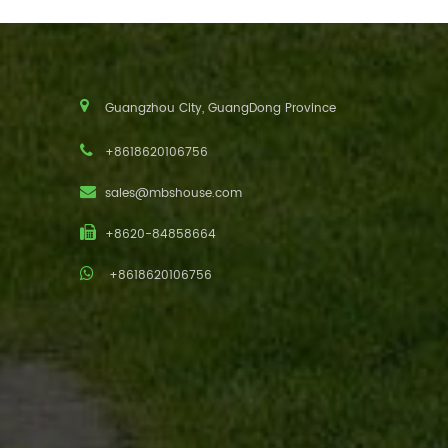
Guangzhou City, GuangDong Province
+8618620106756
sales@mbshouse.com
+8620-84858664
+8618620106756