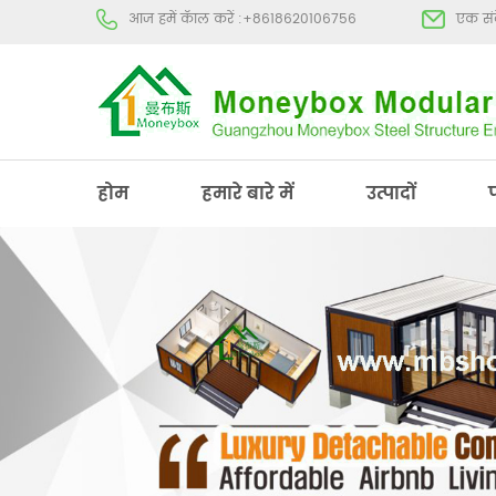
आज हमें कॅाल करें :
+8618620106756
एक संद
होम
हमारे बारे में
उत्पादों