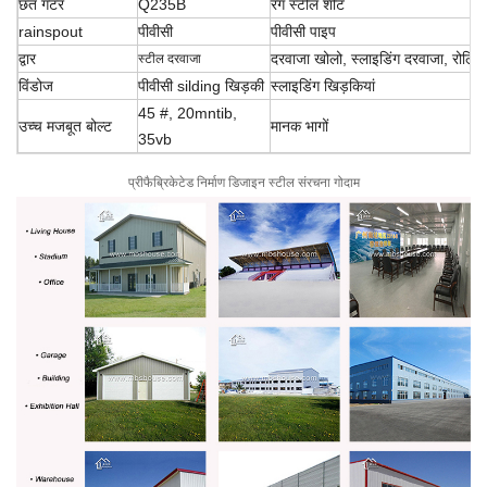
छत गटर
Q235B
रंग स्टील शीट
rainspout
पीवीसी
पीवीसी पाइप
द्वार
दरवाजा खोलो, स्लाइडिंग
दरवाजा, रोलिंग
स्टील दरवाजा
विंडोज
पीवीसी silding खिड़की
स्लाइडिंग खिड़कियां
45 #, 20mntib,
उच्च मजबूत बोल्ट
मानक भागों
35vb
प्रीफैब्रिकेटेड निर्माण डिजाइन स्टील संरचना गोदाम