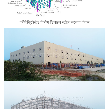
प्रीफैब्रिकेटेड निर्माण डिजाइन स्टील संरचना गोदाम