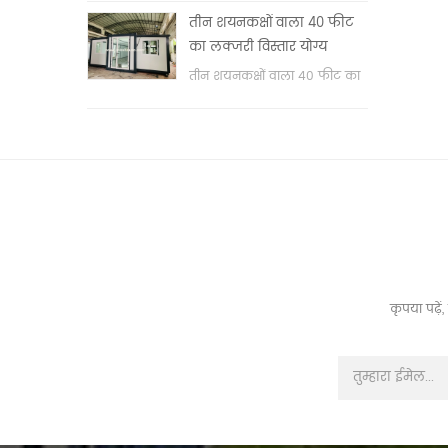
वॉश बेसिन & nbsp;
तीन शयनकक्षों वाला 40 फीट
का लक्जरी विस्तार योग्य
कंटेनर हाउस
तीन शयनकक्षों वाला 40 फीट का
लक्जरी विस्तार योग्य कंटेनर हाउस
कृपया पढ़े