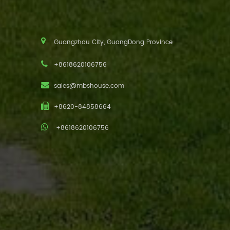
Guangzhou City, GuangDong Province
+8618620106756
sales@mbshouse.com
+8620-84858664
+8618620106756