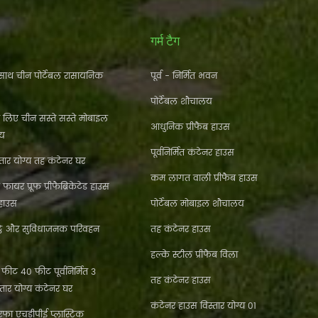
गर्म टैग
ाथ चीन पोर्टेबल रासायनिक
पूर्व - निर्मित भवन
पोर्टेबल शौचालय
े लिए चीन सस्ते सस्ते मोबाइल
आधुनिक प्रीफैब हाउस
लय
पूर्वनिर्मित कंटेनर हाउस
ार योग्य तह कंटेनर घर
कम लागत वाली प्रीफैब हाउस
फायर प्रूफ प्रीफैब्रिकेटेड हाउस
 हाउस
पोर्टेबल मोबाइल शौचालय
्ठे और सुविधाजनक परिवहन
तह कंटेनर हाउस
हल्के स्टील प्रीफैब विला
ीट 40 फीट पूर्वनिर्मित 3
तह कंटेनर हाउस
्तार योग्य कंटेनर घर
कंटेनर हाउस विस्तार योग्य 01
फा एचडीपीई प्लास्टिक