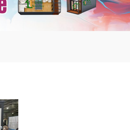
mbshou
se.com