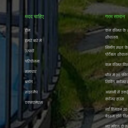
मदद चाहिए
गरम सामान
होम
कम कीमत के स
शौचालय
हमारे बारे में
निर्माण स्थल क
उत्पादों
पोर्टेबल शौचा
परियोजना
कम कीमत विस्त
समाचार
चीन में 20 फीट 
ब्लॉग
लिविंग कंटेनर
साइटमैप
आसानी से इकट
कंटेनर हाउस
एक्सएमएल
नई डिजाइन 20 फ
बेडरूम छोटे विस
नए मॉडल दो तर