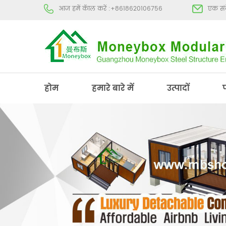
आज हमें कॅाल करें :
+8618620106756
एक संद
होम
हमारे बारे में
उत्पादों