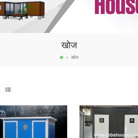
खोज
खोज