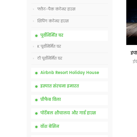
फ्लैट-पैक कंटेनर हाउस
शिपिंग कंटेनर हाउस
पूर्वनिर्मित घर
K पूर्वनिर्मित घर
टी पूर्वनिर्मित घर
ईप
Airbnb Resort Holiday House
इस्पात संरचना इमारत
प्रीफैब विला
पोर्टेबल शौचालय और गार्ड हाउस
वॉश बेसिन