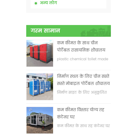
अन्य लोग
गरम सामान
कम कीमत के साथ चीन
पोर्टेबल रासायनिक शौचालय
plastic chemical toilet made
in China
निर्माण स्थल के लिए चीन सस्ते
सस्ते मोबाइल पोर्टेबल शौचालय
निर्माण साइट के लिए अनुकूलित
मोबाइल पोर्टेबल शौचालय
कम कीमत विस्तार योग्य तह
कंटेनर घर
कम कीमत के साथ तह कंटेनर घर
का विस्तार