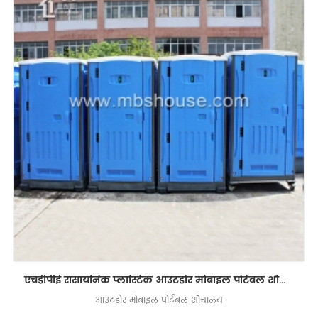
एचडीपीई रासायनिक प्लास्टिक आउटडोर मोबाइल पोर्टेबल शौचालय
आउटडोर मोबाइल पोर्टेबल शौचालय