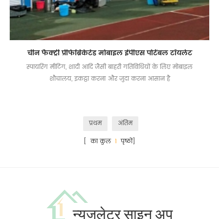
चीन फैक्ट्री प्रीफेब्रिकेटेड मोबाइल ईपीएस पोर्टेबल टॉयलेट
स्पायरिंग मीटिंग, शादी आदि जैसी बाहरी गतिविधियों के लिए मोबाइल
शौचालय, इकट्ठा करना और जुदा करना आसान है
प्रथम
अंतिम
[ का कुल
1
पृष्ठों]
न्यूज़लेटर साइन अप