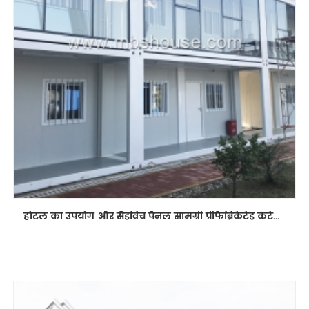
होटल का उपयोग और सैंडविच पैनल सामग्री प्रीफैब्रिकेटेड कंटेनर हाउस