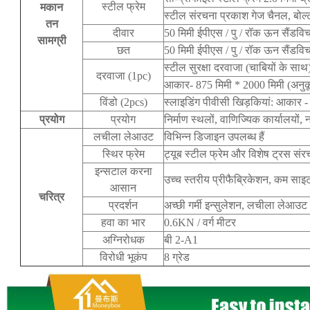
स्टील फ्रेम
मकान
स्टील संरचना प्रकाश गेज चैनल, बोल्ट
तन
दीवार
50 मिमी ईपीएस / पु / रॉक ऊन सैंडवि
सामग्री
छत
50 मिमी ईपीएस / पु / रॉक ऊन सैंडवि
स्टील सुरक्षा दरवाजा (चाबियों के साथ
दरवाजा (1pc)
आकार- 875 मिमी * 2000 मिमी (अनु
विंडो (2pcs)
स्लाइडिंग पीवीसी खिड़कियां: आकार 
प्रयोग
प्रयोग
निर्माण स्थलों, वाणिज्यिक कार्यालयों
लचीला लेआउट
विभिन्न डिजाइन उपलब्ध हैं
स्थिर फ्रेम
ट्यूब स्टील फ्रेम और विशेष ट्रस स
इन्सटाल करना
उच्च स्तरीय प्रीफैब्रिकेशन, कम सा
आसान
चरित्र
प्रदर्शन
अच्छी गर्मी इन्सुलेशन, लचीला लेआ
हवा का भार
0.6KN / वर्ग मीटर
अग्निरोधक
बी 2-A1
विरोधी भूकंप
8 ग्रेड