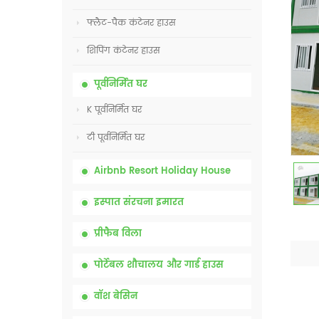
फ्लैट-पैक कंटेनर हाउस
शिपिंग कंटेनर हाउस
पूर्वनिर्मित घर
K पूर्वनिर्मित घर
टी पूर्वनिर्मित घर
Airbnb Resort Holiday House
इस्पात संरचना इमारत
प्रीफैब विला
पोर्टेबल शौचालय और गार्ड हाउस
वॉश बेसिन