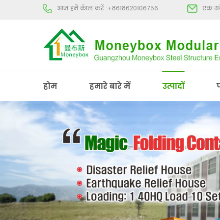
आज हमें कॅाल करें :
+8618620106756
एक संद
होम
हमारे बारे में
उत्पादों