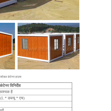
टेक्टेबल कंटेनर हाउस
टेनर विनिर्देश
आवश्यक है
 * डब्ल्यू * एच)
वों