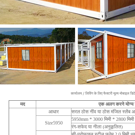
कार्यालय / लिविंग के लिए फैक्टरी मूल्य मोबाइल डि
मद
एक अलग करने योग्य कं
आधार
सरल ठोस नींव या ठोस मंजिल स्लैब 
5950mm * 3000 मिमी * 2800 मिमी (L
Size5950
रंग-सफेद या नीला (अनुकूलित)
सी-प्रोफाइल स्टील फ्रेम 2.0 मिमी ध्रु