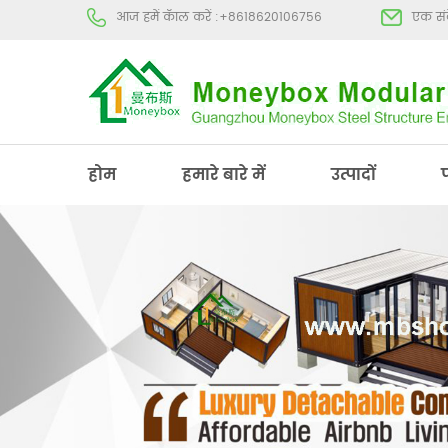
आज हमें कॅाल करें :
+8618620106756
एक संद
होम
हमारे बारे में
उत्पादों