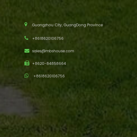
Guangzhou City, GuangDong Province
+8618620106756
sales@mbshouse.com
+8620-84858664
+8618620106756