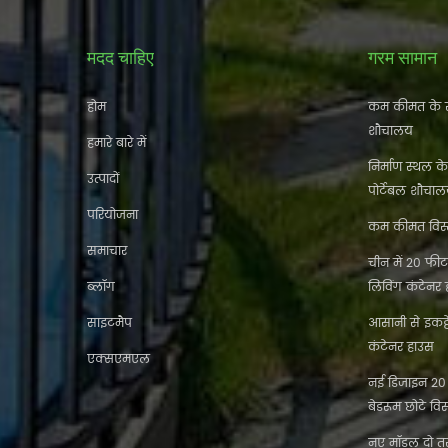
मदद चाहिए
गरम सामान
होम
कम कीमत के स
शौचालय
हमारे बारे में
निर्माण स्थल क
उत्पादों
पोर्टेबल शौचा
परियोजना
कम कीमत विस्त
समाचार
चीन में 20 फीट 
ब्लॉग
लिविंग कंटेनर
साइटमैप
आसानी से इकट
कंटेनर हाउस
एक्सएमएल
नई डिजाइन 20 फ
बेडरूम छोटे विस
नए मॉडल दो तर