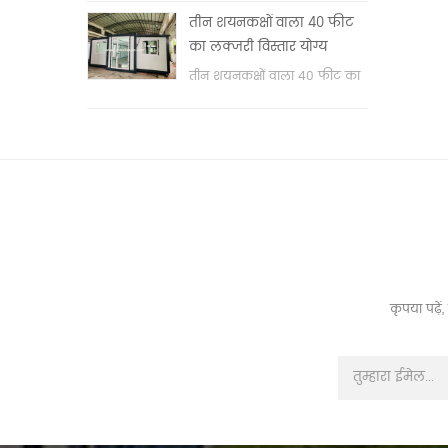
वॉश बेसिन & nbsp;
तीन शयनकक्षों वाला 40 फीट
का लक्जरी विस्तार योग्य
कंटेनर हाउस
तीन शयनकक्षों वाला 40 फीट का
लक्जरी विस्तार योग्य कंटेनर हाउस
कृपया पढ़े