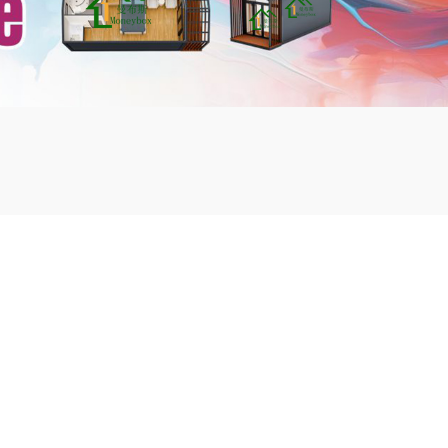
mbshou
se.com