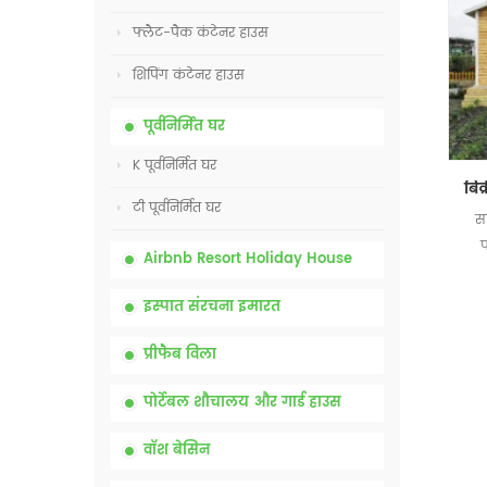
फ्लैट-पैक कंटेनर हाउस
शिपिंग कंटेनर हाउस
पूर्वनिर्मित घर
K पूर्वनिर्मित घर
टी पूर्वनिर्मित घर
स
प
Airbnb Resort Holiday House
इस्पात संरचना इमारत
प्रीफैब विला
पोर्टेबल शौचालय और गार्ड हाउस
वॉश बेसिन