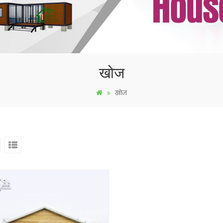
खोज
खोज