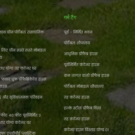
गर्म टैग
ाथ चीन पोर्टेबल रासायनिक
पूर्व - निर्मित भवन
पोर्टेबल शौचालय
े लिए चीन सस्ते सस्ते मोबाइल
आधुनिक प्रीफैब हाउस
लय
पूर्वनिर्मित कंटेनर हाउस
ार योग्य तह कंटेनर घर
कम लागत वाली प्रीफैब हाउस
फायर प्रूफ प्रीफैब्रिकेटेड हाउस
 हाउस
पोर्टेबल मोबाइल शौचालय
्ठे और सुविधाजनक परिवहन
तह कंटेनर हाउस
हल्के स्टील प्रीफैब विला
ीट 40 फीट पूर्वनिर्मित 3
तह कंटेनर हाउस
्तार योग्य कंटेनर घर
कंटेनर हाउस विस्तार योग्य 01
फा एचडीपीई प्लास्टिक