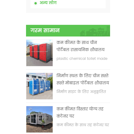
अन्य लोग
गरम सामान
कम कीमत के साथ चीन
पोर्टेबल रासायनिक शौचालय
plastic chemical toilet made
in China
निर्माण स्थल के लिए चीन सस्ते
सस्ते मोबाइल पोर्टेबल शौचालय
निर्माण साइट के लिए अनुकूलित
मोबाइल पोर्टेबल शौचालय
कम कीमत विस्तार योग्य तह
कंटेनर घर
कम कीमत के साथ तह कंटेनर घर
का विस्तार