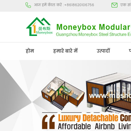
आज हमें कॅाल करें :
+8618620106756
एक संद
होम
हमारे बारे में
उत्पादों