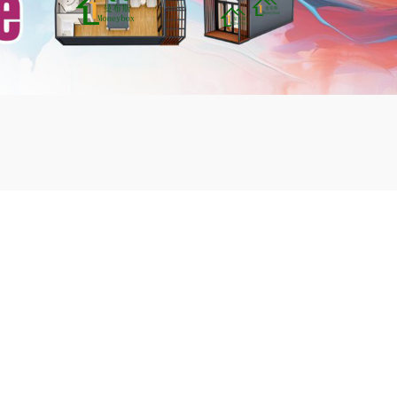
mbshou
se.com