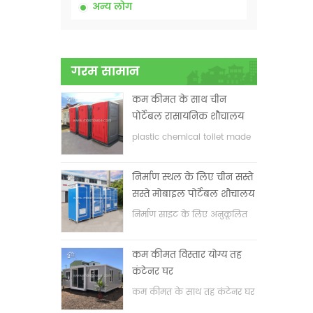
अन्य लोग
गरम सामान
कम कीमत के साथ चीन
पोर्टेबल रासायनिक शौचालय
plastic chemical toilet made
in China
निर्माण स्थल के लिए चीन सस्ते
सस्ते मोबाइल पोर्टेबल शौचालय
निर्माण साइट के लिए अनुकूलित
मोबाइल पोर्टेबल शौचालय
कम कीमत विस्तार योग्य तह
कंटेनर घर
कम कीमत के साथ तह कंटेनर घर
का विस्तार