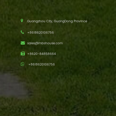
Guangzhou City, GuangDong Province
+8618620106756
sales@mbshouse.com
+8620-84858664
+8618620106756