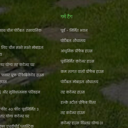
गर्म टैग
ाथ चीन पोर्टेबल रासायनिक
पूर्व - निर्मित भवन
पोर्टेबल शौचालय
े लिए चीन सस्ते सस्ते मोबाइल
आधुनिक प्रीफैब हाउस
लय
पूर्वनिर्मित कंटेनर हाउस
ार योग्य तह कंटेनर घर
कम लागत वाली प्रीफैब हाउस
फायर प्रूफ प्रीफैब्रिकेटेड हाउस
 हाउस
पोर्टेबल मोबाइल शौचालय
्ठे और सुविधाजनक परिवहन
तह कंटेनर हाउस
हल्के स्टील प्रीफैब विला
ीट 40 फीट पूर्वनिर्मित 3
तह कंटेनर हाउस
्तार योग्य कंटेनर घर
कंटेनर हाउस विस्तार योग्य 01
फा एचडीपीई प्लास्टिक