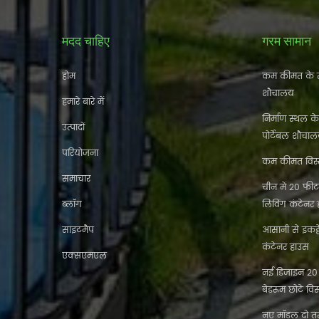
मदद चाहिए
गरम सामान
होम
कम कीमत के स
शौचालय
हमारे बारे में
निर्माण स्थल क
उत्पादों
पोर्टेबल शौचा
परियोजना
कम कीमत विस्त
समाचार
चीन में 20 फीट 
ब्लॉग
लिविंग कंटेनर
साइटमैप
आसानी से इकट
कंटेनर हाउस
एक्सएमएल
नई डिजाइन 20 फ
बेडरूम छोटे विस
नए मॉडल दो तर