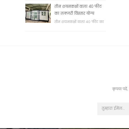
वॉश बेसिन & nbsp;
तीन शयनकक्षों वाला 40 फीट
का लक्जरी विस्तार योग्य
कंटेनर हाउस
तीन शयनकक्षों वाला 40 फीट का
लक्जरी विस्तार योग्य कंटेनर हाउस
कृपया पढ़े