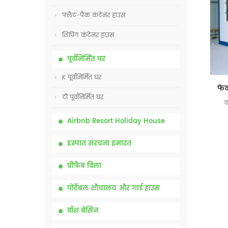
फ्लैट-पैक कंटेनर हाउस
शिपिंग कंटेनर हाउस
पूर्वनिर्मित घर
K पूर्वनिर्मित घर
टी पूर्वनिर्मित घर
क
Airbnb Resort Holiday House
इस्पात संरचना इमारत
प्रीफैब विला
पोर्टेबल शौचालय और गार्ड हाउस
वॉश बेसिन