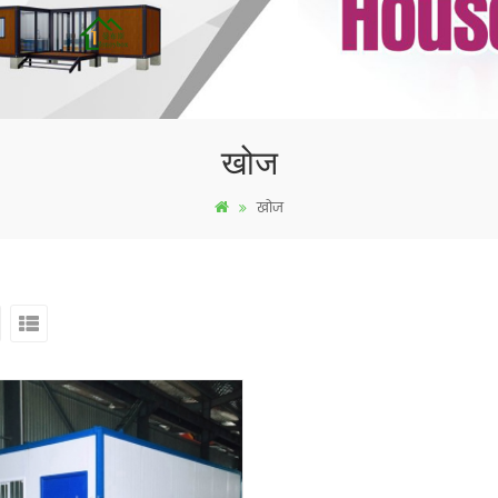
खोज
खोज