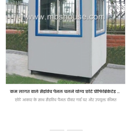
कम लागत वाले सैंडविच पैनल चलने योग्य छोटे प्रीफिब्रिकेटेड गार्ड हाउस
छोटे आकार के साथ सैंडविच पैनल दीवार गार्ड घर और उपयुक्त कीमत