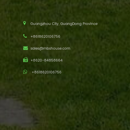
Guangzhou City, GuangDong Province
+8618620106756
sales@mbshouse.com
+8620-84858664
+8618620106756