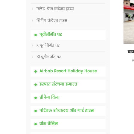
फ्लैट-पैक कंटेनर हाउस
शिपिंग कंटेनर हाउस
पूर्वनिर्मित घर
K पूर्वनिर्मित घर
टी पूर्वनिर्मित घर
श
Airbnb Resort Holiday House
इस्पात संरचना इमारत
प्रीफैब विला
पोर्टेबल शौचालय और गार्ड हाउस
वॉश बेसिन