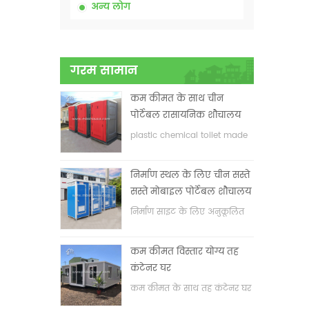
अन्य लोग
गरम सामान
कम कीमत के साथ चीन
पोर्टेबल रासायनिक शौचालय
plastic chemical toilet made
in China
निर्माण स्थल के लिए चीन सस्ते
सस्ते मोबाइल पोर्टेबल शौचालय
निर्माण साइट के लिए अनुकूलित
मोबाइल पोर्टेबल शौचालय
कम कीमत विस्तार योग्य तह
कंटेनर घर
कम कीमत के साथ तह कंटेनर घर
का विस्तार