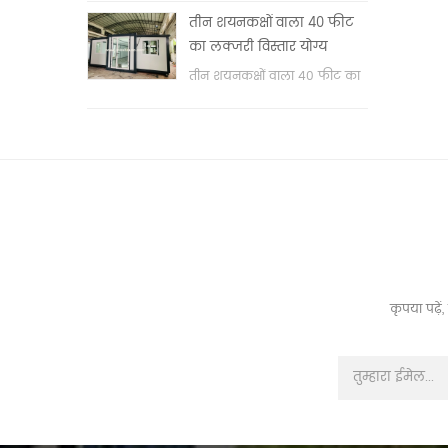
वॉश बेसिन & nbsp;
तीन शयनकक्षों वाला 40 फीट
का लक्जरी विस्तार योग्य
कंटेनर हाउस
तीन शयनकक्षों वाला 40 फीट का
लक्जरी विस्तार योग्य कंटेनर हाउस
कृपया पढ़े