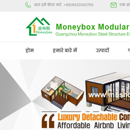
आज हमें कॅाल करें :
+8618620106756
एक संद
होम
हमारे बारे में
उत्पादों