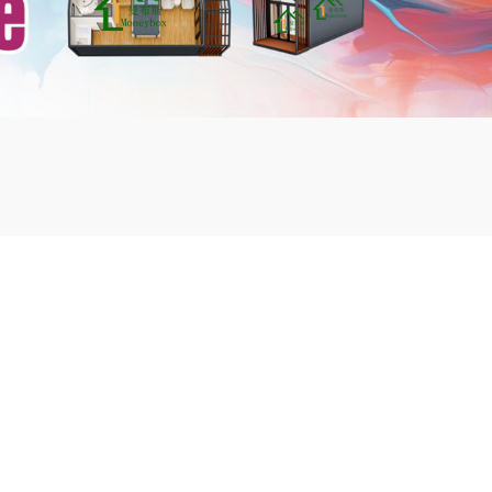
mbshou
se.com