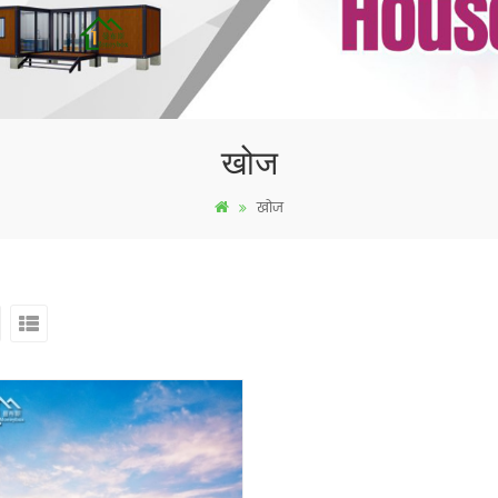
खोज
खोज