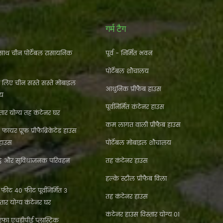
गर्म टैग
ाथ चीन पोर्टेबल रासायनिक
पूर्व - निर्मित भवन
पोर्टेबल शौचालय
े लिए चीन सस्ते सस्ते मोबाइल
आधुनिक प्रीफैब हाउस
लय
पूर्वनिर्मित कंटेनर हाउस
ार योग्य तह कंटेनर घर
कम लागत वाली प्रीफैब हाउस
फायर प्रूफ प्रीफैब्रिकेटेड हाउस
 हाउस
पोर्टेबल मोबाइल शौचालय
्ठे और सुविधाजनक परिवहन
तह कंटेनर हाउस
हल्के स्टील प्रीफैब विला
ीट 40 फीट पूर्वनिर्मित 3
तह कंटेनर हाउस
्तार योग्य कंटेनर घर
कंटेनर हाउस विस्तार योग्य 01
फा एचडीपीई प्लास्टिक