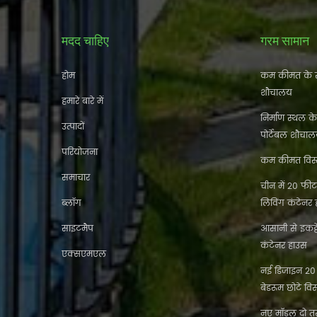
मदद चाहिए
गरम सामान
होम
कम कीमत के स
शौचालय
हमारे बारे में
निर्माण स्थल क
उत्पादों
पोर्टेबल शौचा
परियोजना
कम कीमत विस्त
समाचार
चीन में 20 फीट 
ब्लॉग
लिविंग कंटेनर
साइटमैप
आसानी से इकट
कंटेनर हाउस
एक्सएमएल
नई डिजाइन 20 फ
बेडरूम छोटे विस
नए मॉडल दो तर