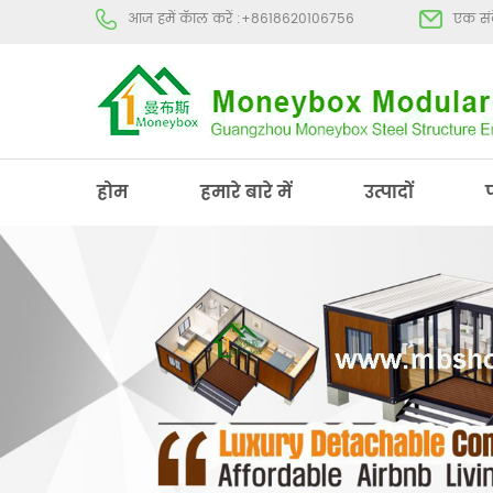
आज हमें कॅाल करें :
+8618620106756
एक संद
होम
हमारे बारे में
उत्पादों