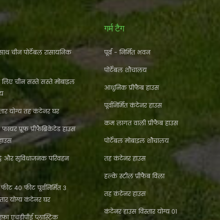
गर्म टैग
ाथ चीन पोर्टेबल रासायनिक
पूर्व - निर्मित भवन
पोर्टेबल शौचालय
े लिए चीन सस्ते सस्ते मोबाइल
आधुनिक प्रीफैब हाउस
लय
पूर्वनिर्मित कंटेनर हाउस
ार योग्य तह कंटेनर घर
कम लागत वाली प्रीफैब हाउस
फायर प्रूफ प्रीफैब्रिकेटेड हाउस
 हाउस
पोर्टेबल मोबाइल शौचालय
्ठे और सुविधाजनक परिवहन
तह कंटेनर हाउस
हल्के स्टील प्रीफैब विला
ीट 40 फीट पूर्वनिर्मित 3
तह कंटेनर हाउस
्तार योग्य कंटेनर घर
कंटेनर हाउस विस्तार योग्य 01
फा एचडीपीई प्लास्टिक