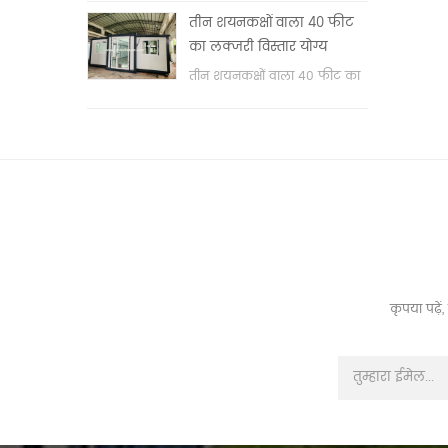
वॉश बेसिन & nbsp;
तीन शयनकक्षों वाला 40 फीट
का लक्जरी विस्तार योग्य
कंटेनर हाउस
तीन शयनकक्षों वाला 40 फीट का
लक्जरी विस्तार योग्य कंटेनर हाउस
कृपया पढ़े