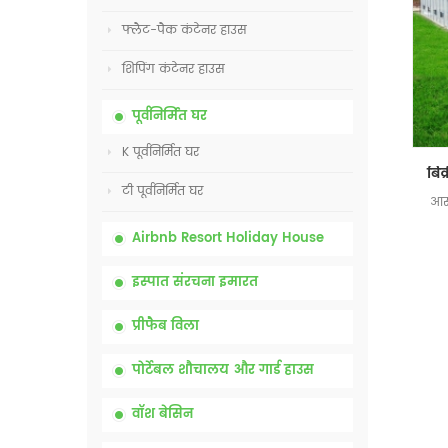
फ्लैट-पैक कंटेनर हाउस
शिपिंग कंटेनर हाउस
पूर्वनिर्मित घर
K पूर्वनिर्मित घर
टी पूर्वनिर्मित घर
आसा
Airbnb Resort Holiday House
इस्पात संरचना इमारत
प्रीफैब विला
पोर्टेबल शौचालय और गार्ड हाउस
वॉश बेसिन