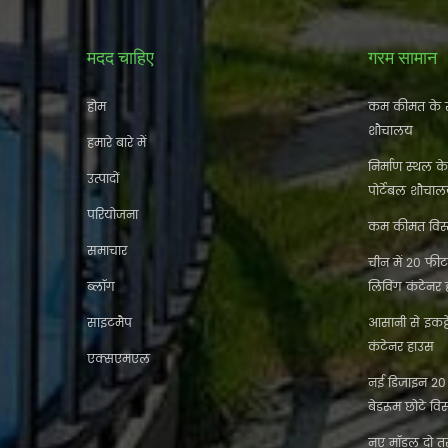
मदद चाहिए
गरम सामान
होम
कम कीमत के स
शौचालय
हमारे बारे में
निर्माण स्थल क
उत्पादों
पोर्टेबल शौचा
परियोजना
कम कीमत विस्त
समाचार
चीन में 20 फीट 
ब्लॉग
लिविंग कंटेनर
साइटमैप
आसानी से इकट
कंटेनर हाउस
एक्सएमएल
नई डिजाइन 20 फ
बेडरूम छोटे विस
नए मॉडल दो तर