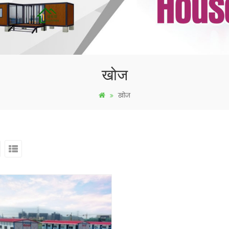
खोज
खोज