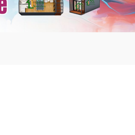
mbshou
se.com