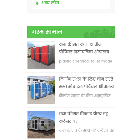
अन्य लोग
गरम सामान
कम कीमत के साथ चीन
पोर्टेबल रासायनिक शौचालय
plastic chemical toilet made
in China
निर्माण स्थल के लिए चीन सस्ते
सस्ते मोबाइल पोर्टेबल शौचालय
निर्माण साइट के लिए अनुकूलित
मोबाइल पोर्टेबल शौचालय
कम कीमत विस्तार योग्य तह
कंटेनर घर
कम कीमत के साथ तह कंटेनर घर
का विस्तार