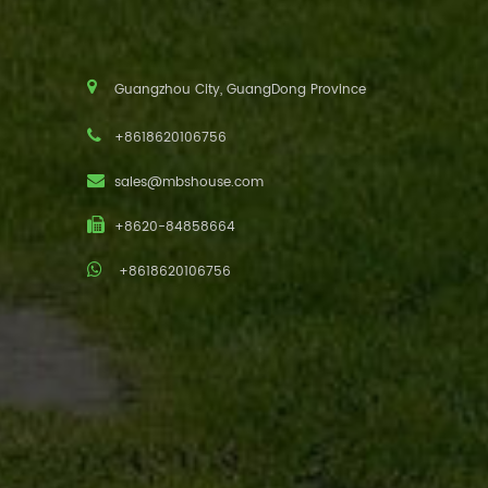
Guangzhou City, GuangDong Province
+8618620106756
sales@mbshouse.com
+8620-84858664
+8618620106756