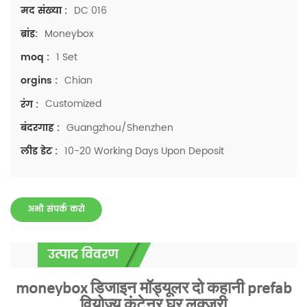
DC 016
मद संख्या :
Moneybox
ब्रांड:
1 Set
moq :
Chian
orgins :
Customized
रंग :
Guangzhou/Shenzhen
बंदरगाह :
10-20 Working Days Upon Deposit
लीड डेट :
अभी संपर्क करो
उत्पाद विवरण
moneybox डिजाइन मॉड्यूलर दो कहानी prefab
वियोज्य कंटेनर घर लक्जरी