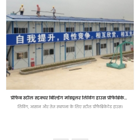
प्रीफैब स्टील स्ट्रक्चर बिल्डिंग मॉड्यूलर लिविंग हाउस प्रीफैब्रिकेटेड हाउस
लिविंग, आसान और तेज़ स्थापना के लिए स्टील प्रीफैब्रिकेटेड हाउस।