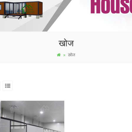
खोज
खोज