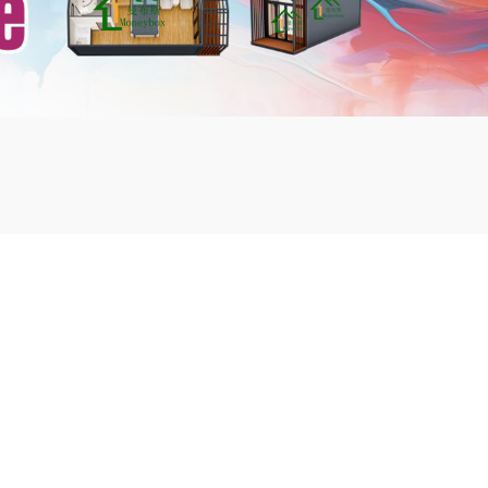
mbshou
se.com