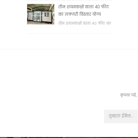
वॉश बेसिन & nbsp;
तीन शयनकक्षों वाला 40 फीट
का लक्जरी विस्तार योग्य
कंटेनर हाउस
तीन शयनकक्षों वाला 40 फीट का
लक्जरी विस्तार योग्य कंटेनर हाउस
कृपया पढ़े