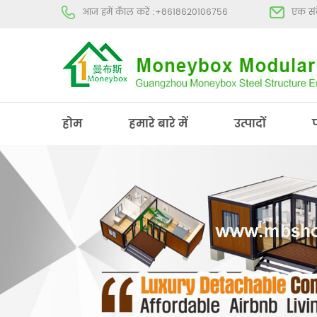
आज हमें कॅाल करें :
+8618620106756
एक संद
होम
हमारे बारे में
उत्पादों