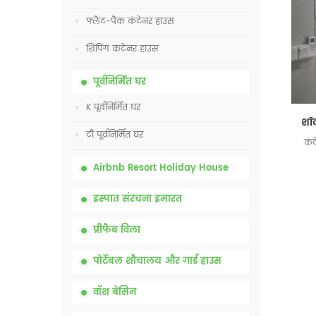
फ्लैट-पैक कंटेनर हाउस
शिपिंग कंटेनर हाउस
पूर्वनिर्मित घर
K पूर्वनिर्मित घर
टी पूर्वनिर्मित घर
कं
Airbnb Resort Holiday House
इस्पात संरचना इमारत
प्रीफैब विला
पोर्टेबल शौचालय और गार्ड हाउस
वॉश बेसिन