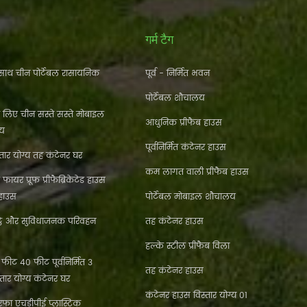
गर्म टैग
ाथ चीन पोर्टेबल रासायनिक
पूर्व - निर्मित भवन
पोर्टेबल शौचालय
े लिए चीन सस्ते सस्ते मोबाइल
आधुनिक प्रीफैब हाउस
लय
पूर्वनिर्मित कंटेनर हाउस
ार योग्य तह कंटेनर घर
कम लागत वाली प्रीफैब हाउस
फायर प्रूफ प्रीफैब्रिकेटेड हाउस
 हाउस
पोर्टेबल मोबाइल शौचालय
्ठे और सुविधाजनक परिवहन
तह कंटेनर हाउस
हल्के स्टील प्रीफैब विला
ीट 40 फीट पूर्वनिर्मित 3
तह कंटेनर हाउस
्तार योग्य कंटेनर घर
कंटेनर हाउस विस्तार योग्य 01
फा एचडीपीई प्लास्टिक