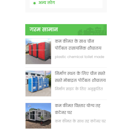
अन्य लोग
गरम सामान
कम कीमत के साथ चीन
पोर्टेबल रासायनिक शौचालय
plastic chemical toilet made
in China
निर्माण स्थल के लिए चीन सस्ते
सस्ते मोबाइल पोर्टेबल शौचालय
निर्माण साइट के लिए अनुकूलित
मोबाइल पोर्टेबल शौचालय
कम कीमत विस्तार योग्य तह
कंटेनर घर
कम कीमत के साथ तह कंटेनर घर
का विस्तार