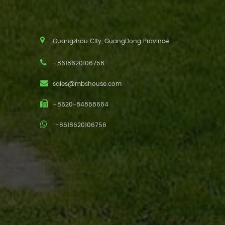
Guangzhou City, GuangDong Province
+8618620106756
sales@mbshouse.com
+8620-84858664
+8618620106756