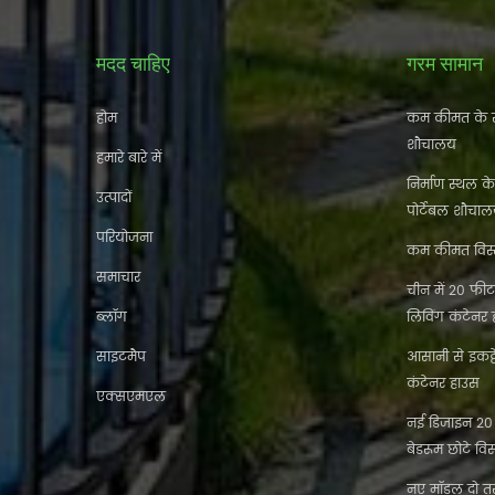
मदद चाहिए
गरम सामान
होम
कम कीमत के स
शौचालय
हमारे बारे में
निर्माण स्थल क
उत्पादों
पोर्टेबल शौचा
परियोजना
कम कीमत विस्त
समाचार
चीन में 20 फीट 
ब्लॉग
लिविंग कंटेनर
साइटमैप
आसानी से इकट
कंटेनर हाउस
एक्सएमएल
नई डिजाइन 20 फ
बेडरूम छोटे विस
नए मॉडल दो तर