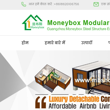
आज हमें कॅाल करें :
+8618620106756
एक संद
होम
हमारे बारे में
उत्पादों