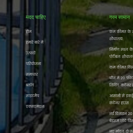
मदद चाहिए
गरम सामान
होम
कम कीमत के स
शौचालय
हमारे बारे में
निर्माण स्थल क
उत्पादों
पोर्टेबल शौचा
परियोजना
कम कीमत विस्त
समाचार
चीन में 20 फीट 
ब्लॉग
लिविंग कंटेनर
साइटमैप
आसानी से इकट
कंटेनर हाउस
एक्सएमएल
नई डिजाइन 20 फ
बेडरूम छोटे विस
नए मॉडल दो तर