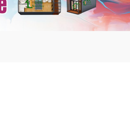
mbshou
se.com