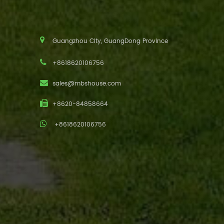
Guangzhou City, GuangDong Province
+8618620106756
sales@mbshouse.com
+8620-84858664
+8618620106756