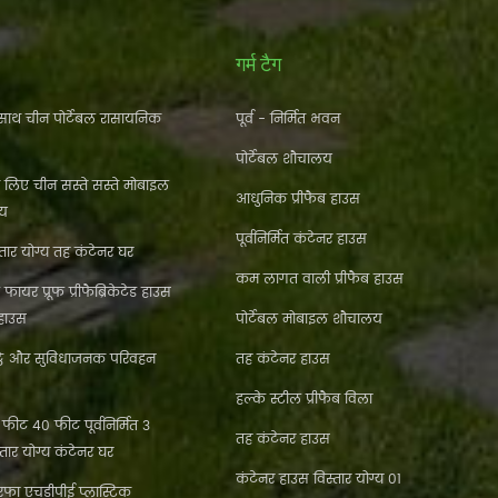
गर्म टैग
ाथ चीन पोर्टेबल रासायनिक
पूर्व - निर्मित भवन
पोर्टेबल शौचालय
े लिए चीन सस्ते सस्ते मोबाइल
आधुनिक प्रीफैब हाउस
लय
पूर्वनिर्मित कंटेनर हाउस
ार योग्य तह कंटेनर घर
कम लागत वाली प्रीफैब हाउस
फायर प्रूफ प्रीफैब्रिकेटेड हाउस
 हाउस
पोर्टेबल मोबाइल शौचालय
्ठे और सुविधाजनक परिवहन
तह कंटेनर हाउस
हल्के स्टील प्रीफैब विला
ीट 40 फीट पूर्वनिर्मित 3
तह कंटेनर हाउस
्तार योग्य कंटेनर घर
कंटेनर हाउस विस्तार योग्य 01
फा एचडीपीई प्लास्टिक