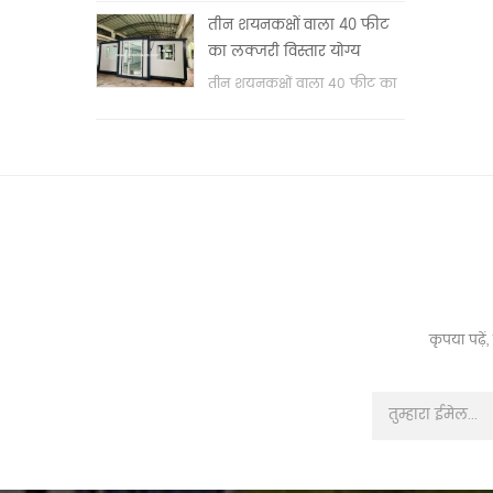
वॉश बेसिन & nbsp;
तीन शयनकक्षों वाला 40 फीट
का लक्जरी विस्तार योग्य
कंटेनर हाउस
तीन शयनकक्षों वाला 40 फीट का
लक्जरी विस्तार योग्य कंटेनर हाउस
कृपया पढ़े