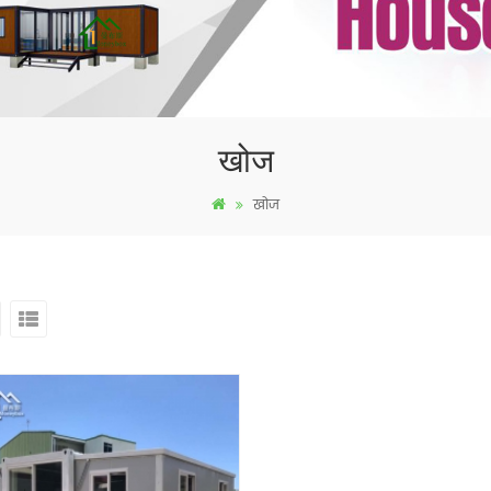
खोज
खोज