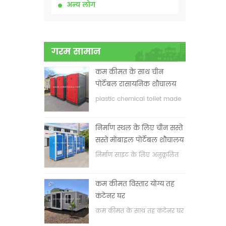
अन्य लोग
गरम सामान
कम कीमत के साथ चीन
पोर्टेबल रासायनिक शौचालय
plastic chemical toilet made
in China
निर्माण स्थल के लिए चीन सस्ते
सस्ते मोबाइल पोर्टेबल शौचालय
निर्माण साइट के लिए अनुकूलित
मोबाइल पोर्टेबल शौचालय
कम कीमत विस्तार योग्य तह
कंटेनर घर
कम कीमत के साथ तह कंटेनर घर
का विस्तार