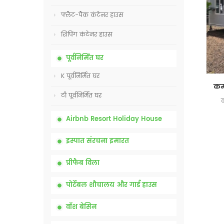
फ्लैट-पैक कंटेनर हाउस
शिपिंग कंटेनर हाउस
पूर्वनिर्मित घर
K पूर्वनिर्मित घर
टी पूर्वनिर्मित घर
Airbnb Resort Holiday House
इस्पात संरचना इमारत
प्रीफैब विला
पोर्टेबल शौचालय और गार्ड हाउस
वॉश बेसिन