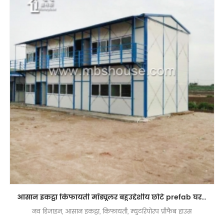
आसान इकट्ठा किफायती मॉड्यूलर बहुउद्देशीय छोटे prefab घर डिजाइन
नव डिजाइन, आसान इकट्ठा, किफायती, म्युटरिपोरप प्रीफैब हाउस