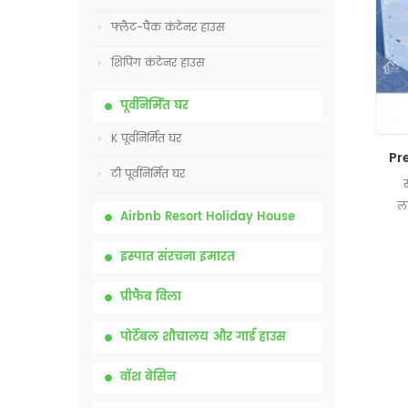
फ्लैट-पैक कंटेनर हाउस
शिपिंग कंटेनर हाउस
पूर्वनिर्मित घर
K पूर्वनिर्मित घर
टी पूर्वनिर्मित घर
लक
Airbnb Resort Holiday House
इस्पात संरचना इमारत
प्रीफैब विला
पोर्टेबल शौचालय और गार्ड हाउस
वॉश बेसिन