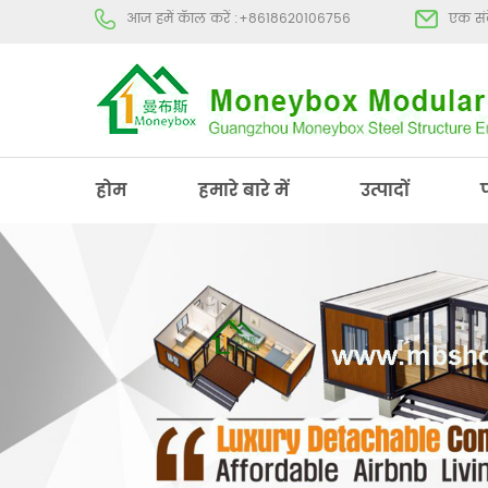
आज हमें कॅाल करें :
+8618620106756
एक संद
होम
हमारे बारे में
उत्पादों