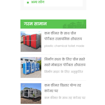
अन्य लोग
गरम सामान
कम कीमत के साथ चीन
पोर्टेबल रासायनिक शौचालय
plastic chemical toilet made
in China
निर्माण स्थल के लिए चीन सस्ते
सस्ते मोबाइल पोर्टेबल शौचालय
निर्माण साइट के लिए अनुकूलित
मोबाइल पोर्टेबल शौचालय
कम कीमत विस्तार योग्य तह
कंटेनर घर
कम कीमत के साथ तह कंटेनर घर
का विस्तार