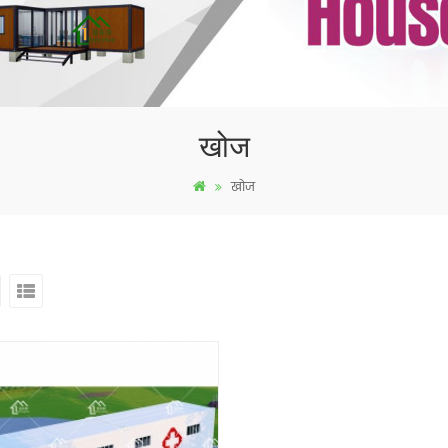
खोज
खोज