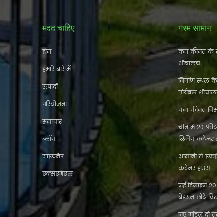
मदद चाहिए
गरम सामान
होम
कम कीमत के स
शौचालय
हमारे बारे में
निर्माण स्थल क
उत्पादों
पोर्टेबल शौचा
परियोजना
कम कीमत विस्त
समाचार
चीन में 20 फीट 
ब्लॉग
लिविंग कंटेनर
साइटमैप
आसानी से इकट
कंटेनर हाउस
एक्सएमएल
नई डिजाइन 20 फ
बेडरूम छोटे विस
नए मॉडल दो तर