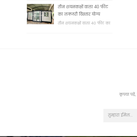
वॉश बेसिन & nbsp;
तीन शयनकक्षों वाला 40 फीट
का लक्जरी विस्तार योग्य
कंटेनर हाउस
तीन शयनकक्षों वाला 40 फीट का
लक्जरी विस्तार योग्य कंटेनर हाउस
कृपया पढ़े