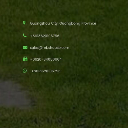
Guangzhou City, GuangDong Province
+8618620106756
sales@mbshouse.com
+8620-84858664
+8618620106756