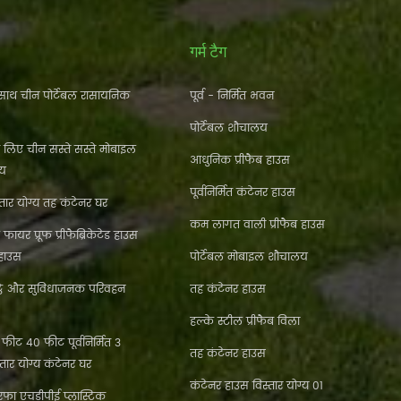
गर्म टैग
ाथ चीन पोर्टेबल रासायनिक
पूर्व - निर्मित भवन
पोर्टेबल शौचालय
े लिए चीन सस्ते सस्ते मोबाइल
आधुनिक प्रीफैब हाउस
लय
पूर्वनिर्मित कंटेनर हाउस
ार योग्य तह कंटेनर घर
कम लागत वाली प्रीफैब हाउस
फायर प्रूफ प्रीफैब्रिकेटेड हाउस
 हाउस
पोर्टेबल मोबाइल शौचालय
्ठे और सुविधाजनक परिवहन
तह कंटेनर हाउस
हल्के स्टील प्रीफैब विला
ीट 40 फीट पूर्वनिर्मित 3
तह कंटेनर हाउस
्तार योग्य कंटेनर घर
कंटेनर हाउस विस्तार योग्य 01
फा एचडीपीई प्लास्टिक