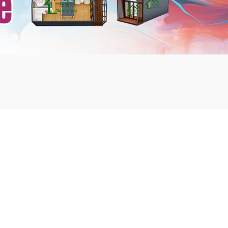
mbshou
se.com