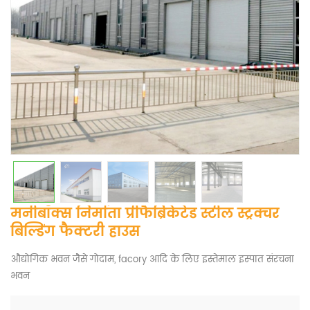
मनीबॉक्स निर्माता प्रीफैब्रिकेटेड स्टील स्ट्रक्चर
बिल्डिंग फैक्टरी हाउस
औद्योगिक भवन जैसे गोदाम, facory आदि के लिए इस्तेमाल इस्पात संरचना
भवन