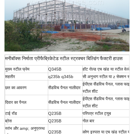
मनीबॉक्स निर्माता प्रीफैब्रिकेटेड स्टील स्ट्रक्चर बिल्डिंग फैक्टरी हाउस
मुख्य स्टील फ्रेम
Q345B
हॉट रोल्ड एच खंड या स्टील वेल्डे
शहतीर
q235b q345b
सी अनुभाग स्टील या z सेक्शन स्टी
ईपीएस सैंडविच पैनल, ग्लास फाइबर
छत का आवरण
सैंडविच पैनल नालीदार
स्टील शीट
ईपीएस सैंडविच पैनल, ग्लास फाइबर
दिवार का पैनल
सैंडविच पैनल नालीदार
स्टील शीट
टाई रॉड
Q235B
परिपत्र स्टील ट्यूब
ब्रेस
Q235B
गोल बार
स्तंभ और amp; अनुप्रस्थ
Q235B
कोण इस्पात या एच खंड स्टील या स