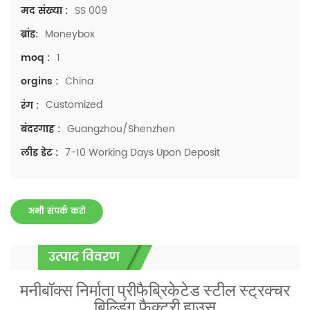
SS 009
मद संख्या :
Moneybox
ब्रांड:
1
moq :
China
orgins :
Customized
रंग :
Guangzhou/Shenzhen
बंदरगाह :
7-10 Working Days Upon Deposit
लीड डेट :
अभी संपर्क करो
उत्पाद विवरण
मनीबॉक्स निर्माता प्रीफैब्रिकेटेड स्टील स्ट्रक्चर
बिल्डिंग फैक्टरी हाउस