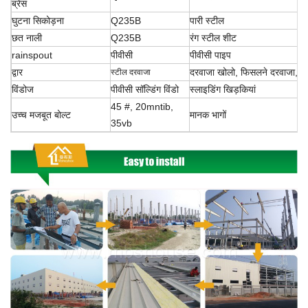
ब्रेस
घुटना सिकोड़ना
Q235B
पारी स्टील
छत नाली
Q235B
रंग स्टील शीट
rainspout
पीवीसी
पीवीसी पाइप
द्वार
दरवाजा खोलो, फिसलने
दरवाजा, रो
स्टील दरवाजा
विंडोज
पीवीसी सॉल्डिंग विंडो
स्लाइडिंग खिड़कियां
45 #, 20mntib,
उच्च मजबूत बोल्ट
मानक भागों
35vb