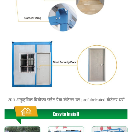
20ft अनुकूलित वियोज्य फ्लैट पैक कंटेनर घर prefabricated कंटेनर घरों