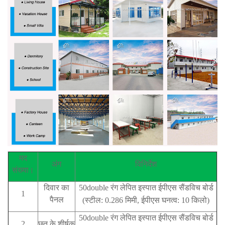
मद
अंग
विनिर्देश
संख्या।
दिवार का
50double रंग लेपित इस्पात ईपीएस सैंडविच बोर्ड
1
पैनल
(स्टील: 0.286 मिमी, ईपीएस घनत्व: 10 किलो)
50double रंग लेपित इस्पात ईपीएस सैंडविच बोर्ड
2
छत के शीर्षक