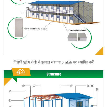
विरोधी भूकंप तेजी से इस्पात संरचना prefab घर स्थापित करें