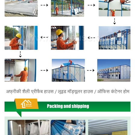
अफ्रीकी शैली प्रीफैब हाउस / लूइड मॉड्यूलर हाउस / ऑफिस कंटेनर होम