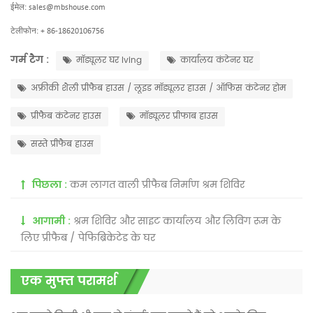
ईमेल:
sales@mbshouse.com
टेलीफोन: + 86-18620106756
गर्म टैग :
मॉड्यूलर घर lving
कार्यालय कंटेनर घर
अफ्रीकी शैली प्रीफैब हाउस / लूइड मॉड्यूलर हाउस / ऑफिस कंटेनर होम
प्रीफैब कंटेनर हाउस
मॉड्यूलर प्रीफाब हाउस
सस्ते प्रीफैब हाउस
पिछला :
कम लागत वाली प्रीफैब निर्माण श्रम शिविर
आगामी :
श्रम शिविर और साइट कार्यालय और लिविंग रूम के
लिए प्रीफैब / पेफिब्रिकेटेड के घर
एक मुफ्त परामर्श