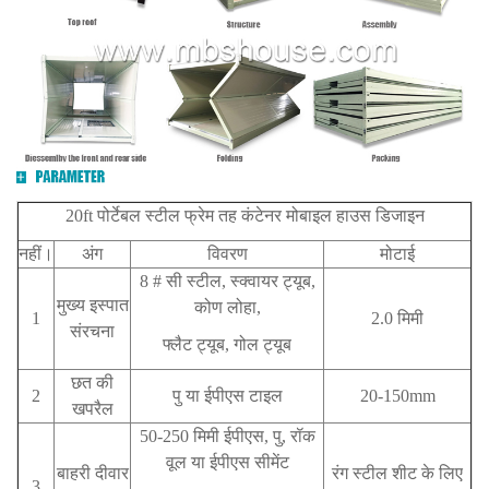
20ft पोर्टेबल स्टील फ्रेम तह कंटेनर मोबाइल हाउस डिजाइन
नहीं।
अंग
विवरण
मोटाई
8 # सी स्टील, स्क्वायर ट्यूब,
मुख्य इस्पात
कोण लोहा,
1
2.0 मिमी
संरचना
फ्लैट ट्यूब, गोल ट्यूब
छत की
2
पु या ईपीएस टाइल
20-150mm
खपरैल
50-250 मिमी ईपीएस, पु, रॉक
वूल या ईपीएस सीमेंट
बाहरी दीवार
रंग स्टील शीट के लिए
3