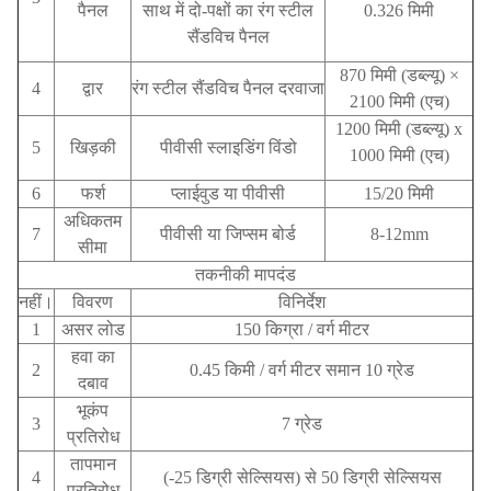
पैनल
साथ में
दो-पक्षों का रंग स्टील
0.326 मिमी
सैंडविच पैनल
870 मिमी (डब्ल्यू) ×
4
द्वार
रंग स्टील सैंडविच पैनल दरवाजा
2100 मिमी (एच)
1200 मिमी (डब्ल्यू) x
5
खिड़की
पीवीसी स्लाइडिंग विंडो
1000 मिमी (एच)
6
फर्श
प्लाईवुड या पीवीसी
15/20 मिमी
अधिकतम
7
पीवीसी या जिप्सम बोर्ड
8-12mm
सीमा
तकनीकी मापदंड
नहीं।
विवरण
विनिर्देश
1
असर लोड
150 किग्रा / वर्ग मीटर
हवा का
2
0.45 किमी / वर्ग मीटर समान 10 ग्रेड
दबाव
भूकंप
3
7 ग्रेड
प्रतिरोध
तापमान
4
(-25 डिग्री सेल्सियस) से 50 डिग्री सेल्सियस
प्रतिरोध